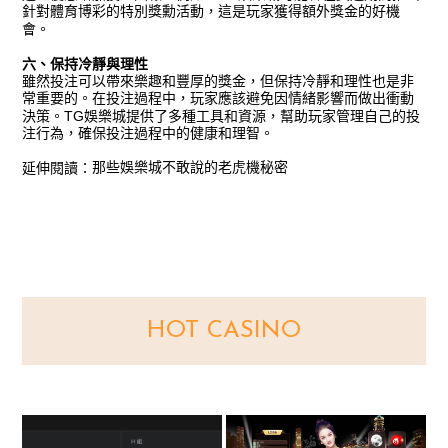
針對體育博彩的特別獎勳活動，這是玩家獲得額外獎金的好機
會。
六、保持冷靜與理性
雖然投注可以帶來樂趣和豐厚的獎金，但保持冷靜和理性也是非
常重要的。在投注過程中，玩家應該避免因情緒影響而做出衝動
決策。TG娛樂城提供了多種工具和資源，幫助玩家管理自己的投
注行為，確保投注過程中的健康和理智。
那些娛樂城不敢說的老虎機秘密
延伸閱讀：
HOT CASINO