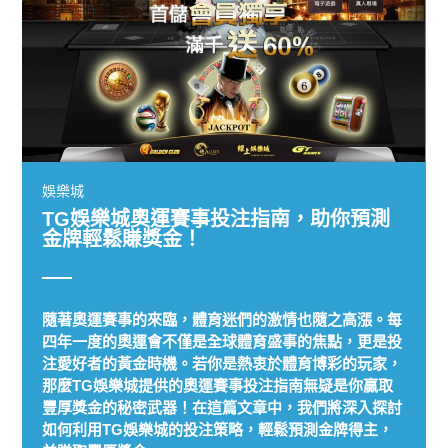
娛樂城
TG娛樂城奧運賽事投注指南，助你預測
金牌輕鬆賺獎金！
隨著奧運賽事的來臨，體育迷們的激情也隨之高漲。每
四年一度的奧運會不僅是全球體育盛事的焦點，更是投
注愛好者的黃金時機。若你是熱衷於體育博彩的玩家，
那麼TG娛樂城提供的奧運賽事投注指南無疑是你贏取
豐厚獎金的秘密武器！在這篇文章中，我們將深入探討
如何利用TG娛樂城的投注策略，輕鬆預測金牌得主，