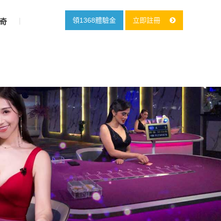
領1368體驗金
立即註冊
奇