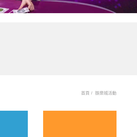
首頁
娛樂城活動