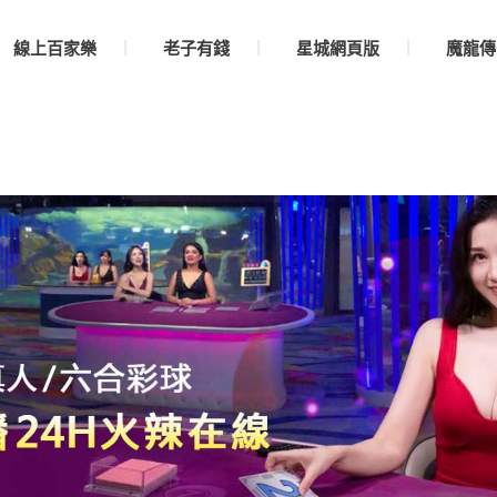
線上百家樂
老子有錢
星城網頁版
魔龍傳