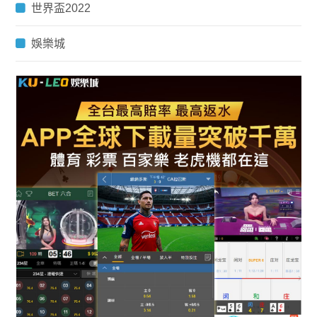
世界盃2022
娛樂城