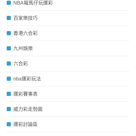
NBA報馬仔玩運彩
百家樂技巧
香港六合彩
九州娛樂
六合彩
nba運彩玩法
運彩賽事表
威力彩走勢圖
運彩討論區