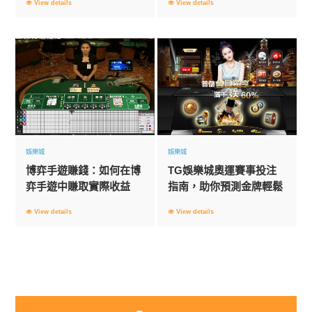
View details
View details
娛樂城
娛樂城
博弈手遊賺錢：如何在博
TG娛樂城奧運賽事投注
弈手遊中賺取實際收益
指南，助你預測金牌輕鬆
賺獎金！
View details
View details