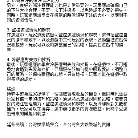
2. 培養良好的賭注管理能力
另外，良好的賭注管理能力也是非常重要的。玩家應該確保自己
的下注大小合理，不要一次下注過多，以免造成不必要的損失。
同時，玩家還應該學會在適當的時候調整下注的大小，以應對不
同的遊戲情況。
3. 監控遊戲情況和趨勢
在遊戲中，玩家還應該密切監控遊戲情況和趨勢。這包括監控自
己的勝率和敗率，以及遊戲中其他玩家的表現。通過監控遊戲情
況和趨勢，玩家可以及時調整自己的策略，提高在遊戲中的勝
率。
4. 冷靜應對失敗和挫折
最後，玩家還應該學會冷靜應對失敗和挫折。在遊戲中，不可避
免地會遇到失敗和挫折，但關鍵在於如何從中吸取教訓，調整自
己的策略，並保持積極的心態。只有這樣，玩家才能在遊戲中取
得長期的成功。
結論
博弈手遊為玩家提供了一個賺取實際收益的機會，但同時也需要
玩家具備一定的技巧和策略。通過熟悉遊戲規則和策略，培養良
好的賭注管理能力，監控遊戲情況和趨勢，以及冷靜應對失敗和
挫折，玩家可以在博弈手遊中賺取更多的實際收益，同時享受遊
戲帶來的樂趣和刺激。
延伸閱讀：
台灣娛樂城集合，全台灣各大娛樂城的資訊