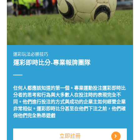
運彩玩法必勝技巧
運彩即時比分-專業報牌團隊
任何人都應該知道的第一個。專業運動投注運彩即時比
分者的思考和行為與大多數人在投注時的表現完全不
同。他們進行投注的方式與成功的企業主如何經營企業
非常相似。運彩即時比分甚至在他們下注之前，他們確
保他們完全熟悉遊戲
立即註冊