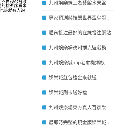
少人自認為有能
九州娛樂線上遊藝館水果盤
碼的排歹序看來
,也許就有人的
專家預測與推薦世界盃奪冠賠率
體育投注最好的在線投注網站
九州娛樂場德州撲克遊戲務必牢記十條黃金法則
九州娛樂城app老虎機爆款版本
娛樂城紅包禮金來就送
娛樂城刷卡送好禮
九州娛樂場東方真人百家樂
最即時完整的現金版娛樂城入口網