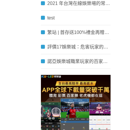
2021 年台灣在線娛樂場的常規遊戲
test
繁站 | 首存送100%禮金再贈200禮券
評價17娛樂城：危害玩家的隱藏危機
諾亞娛樂城職業玩家的百家樂打法，帶你一夜致富