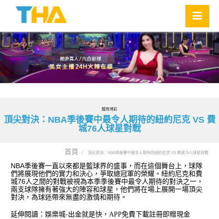
體育博彩
頂尖對決：NBA季後賽中最令人期待的紐約尼克 VS 費
城76人球星對戰
首頁
頂尖對決：NBA季後賽中最令人期待的紐約尼克 VS 費城76人球星對戰
NBA季後賽一直以來都是籃球界的盛事，而在這個舞台上，球隊
們將展現他們的實力和決心，爭取總冠軍的榮耀。紐約尼克和費
城76人之間的對戰被視為本季季後賽中最令人期待的對決之一，
兩支球隊擁有著強大的陣容和球星，他們將在場上展開一場頂尖
對決，為球迷帶來無盡的激情和期待。
延伸閱讀：
娛樂城-出金就是快，APP免費下載註冊即贈現金