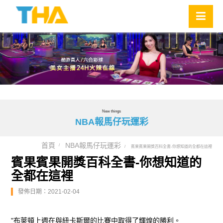
New things
NBA報馬仔玩運彩
首頁
NBA報馬仔玩運彩
賓果賓果開獎百科全書-你想知道的全都在這裡
賓果賓果開獎百科全書-你想知道的
全都在這裡
發佈日期：2021-02-04
"布萊頓上週在與紐卡斯爾的比賽中取得了輝煌的勝利。