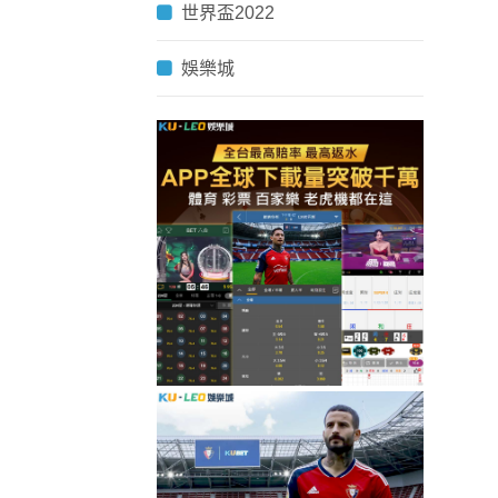
世界盃2022
娛樂城