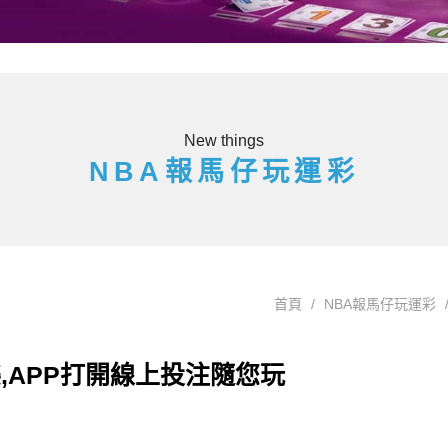
New things
NBA報馬仔玩運彩
首頁
NBA報馬仔玩運彩
,APP打開線上投注隨您玩