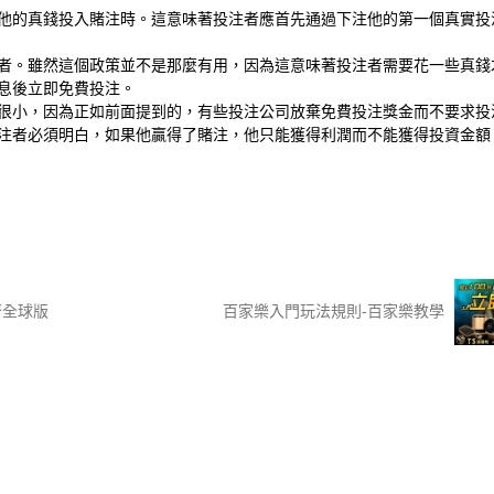
他的真錢投入賭注時。這意味著投注者應首先通過下注他的第一個真實投
注者。雖然這個政策並不是那麼有用，因為這意味著投注者需要花一些真錢
息後立即免費投注。
很小，因為正如前面提到的，有些投注公司放棄免費投注獎金而不要求投
注者必須明白，如果他贏得了賭注，他只能獲得利潤而不能獲得投資金額
齊全球版
百家樂入門玩法規則-百家樂教學